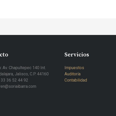
cto
Servicios
: Av. Chapultepec 140 Int.
Impuestos
alajara, Jalisco, C.P. 44160
Auditoría
 33 36 52 44 92
Contabilidad
fren@soriaibarra.com