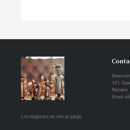
Conta
Dirección
101, Guad
Número :
Email: e
Los negocios no son un juego.